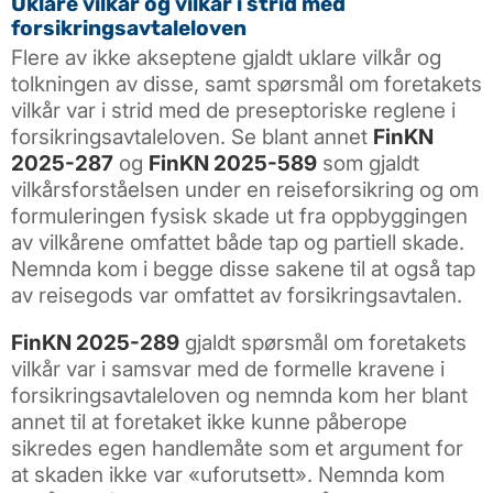
Uklare vilkår og vilkår i strid med
forsikringsavtaleloven
Flere av ikke akseptene gjaldt uklare vilkår og
tolkningen av disse, samt spørsmål om foretakets
vilkår var i strid med de preseptoriske reglene i
forsikringsavtaleloven. Se blant annet
FinKN
2025-287
og
FinKN 2025-589
som gjaldt
vilkårsforståelsen under en reiseforsikring og om
formuleringen fysisk skade ut fra oppbyggingen
av vilkårene omfattet både tap og partiell skade.
Nemnda kom i begge disse sakene til at også tap
av reisegods var omfattet av forsikringsavtalen.
FinKN 2025-289
gjaldt spørsmål om foretakets
vilkår var i samsvar med de formelle kravene i
forsikringsavtaleloven og nemnda kom her blant
annet til at foretaket ikke kunne påberope
sikredes egen handlemåte som et argument for
at skaden ikke var «uforutsett». Nemnda kom