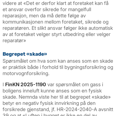
videre at «Det er derfor klart at foretaket kan få
et ansvar overfor sikrede for mangelfull
reparasjon, men da må dette følge av
kommunikasjonen mellom foretaket, sikrede og
reparatøren. Et slikt ansvar følger ikke automatisk
av at foretaket velger styrt utbedring eller velger
reparatør»
Begrepet «skade»
Spørsmålet om hva som kan anses som en skade
er praktisk både i forhold til bygningsforsikring og
motorvognforsikring.
I
FinKN 2025-1190
var spørsmålet om gass i
boligens inneluft kunne anses som en fysisk
skade. Nemnda viste her til at begrepet «skade»
betyr en negativ fysisk innvirkning på den
forsikrede gjenstand, jf. HR-2024-2040-A avsnitt
39 og at «Luften i bygget er ikke en del av