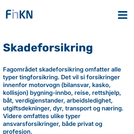
Årsrapport 2025
Innledning
Skadeforsikring
Organisasjon og ledelse
Nøkkeltall
Våre fagområder
Fagområdet skadeforsikring omfatter alle
Årsregnskap
typer tingforsikring. Det vil si forsikringer
Vedlegg
innenfor motorvogn (bilansvar, kasko,
kollisjon) bygning-innbo, reise, rettshjelp,
båt, verdigjenstander, arbeidsledighet,
utgiftsdekninger, dyr, transport og næring.
Videre omfattes ulike typer
ansvarsforsikringer, både privat og
profesjon.