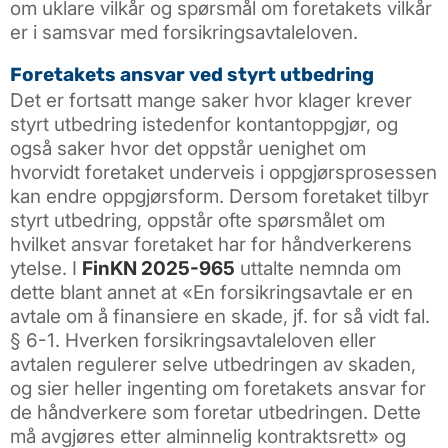
om uklare vilkår og spørsmål om foretakets vilkår
er i samsvar med forsikringsavtaleloven.
Foretakets ansvar ved styrt utbedring
Det er fortsatt mange saker hvor klager krever
styrt utbedring istedenfor kontantoppgjør, og
også saker hvor det oppstår uenighet om
hvorvidt foretaket underveis i oppgjørsprosessen
kan endre oppgjørsform. Dersom foretaket tilbyr
styrt utbedring, oppstår ofte spørsmålet om
hvilket ansvar foretaket har for håndverkerens
ytelse. I
FinKN 2025-965
uttalte nemnda om
dette blant annet at «En forsikringsavtale er en
avtale om å finansiere en skade, jf. for så vidt fal.
§ 6-1. Hverken forsikringsavtaleloven eller
avtalen regulerer selve utbedringen av skaden,
og sier heller ingenting om foretakets ansvar for
de håndverkere som foretar utbedringen. Dette
må avgjøres etter alminnelig kontraktsrett» og